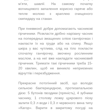
м'яти, шавлії. На самому початку
вогнищевого запалення корисно гаряче або
тепле молоко з краплею очищеного
скипидару на стакан.
При пневмонії добре допомагають часникові
гірчичники. Розкласти дрібно нарізану часник
на попередньо змащених олією ганчірочках і
накласти їх на груди або на спину. Якщо
шкіра у вас чутлива, слід на тіло покласти
спочатку ганчірочку, змочену рослинним
маслом, а на неї вже накладати часниковий
гірчичник. Тримати такі гірчичники треба 15-
20 хвилин, щоб не виникло неприємних
відчуттів і перезбудження.
Прекрасне потогінний засіб, що володіє
сильною бактерицидною, протизапальною
дією: 5 бутонів гвоздики (пряність), 4 зубчики
часнику, 1 столову ложку цукрового піску
залити 0,3 л води і 0,3 л червоного вина типу
«Кагор». Варити в закритому посуді на