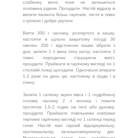
слабкому вогні, поки не залишиться
половина рідини. Процідити. Настій відразу ж
випити якомога більш гарячим, лягти в ліжко
з грілкою і добре укутати.
Взяти 300 г часнику, розтертого в кашку,
настояти в щільно закритому посуді 30
хвилин. 200 г відстояною кашки зібрати з
дна, залити 1 л вина типу кагор, настояти 2
тижні, періодично струшуючи вміст,
процідити. Приймати в гарячому вигляді по 1
столовій ложці щогодини. Одночасно втирати
1-2 рази на день цю настоянку в груди і в
спину.
Залити 1 склянку зерен вівса і 1 подрібнену
головку часнику 2 л молока і томити
протягом 1,5-2 годин на печі або духовці,
процідити. Приймати повільними ковтками
терпимо гарячому вигляді по 1 склянці перед
сном. Настій має гарний відхаркувальну,
протикашльову, загальнозміцнюючу дію.
Рекомендується також для ослаблених