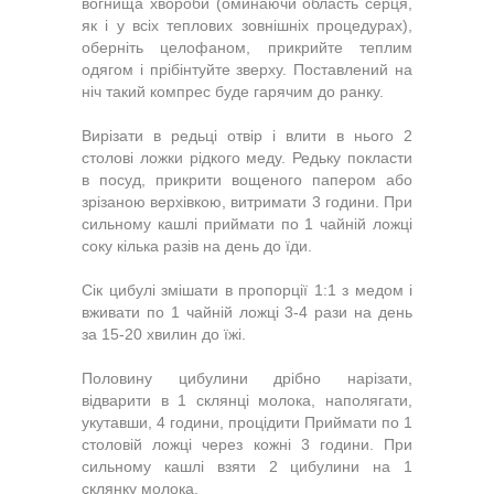
вогнища хвороби (оминаючи область серця,
як і у всіх теплових зовнішніх процедурах),
оберніть целофаном, прикрийте теплим
одягом і прібінтуйте зверху. Поставлений на
ніч такий компрес буде гарячим до ранку.
Вирізати в редьці отвір і влити в нього 2
столові ложки рідкого меду. Редьку покласти
в посуд, прикрити вощеного папером або
зрізаною верхівкою, витримати 3 години. При
сильному кашлі приймати по 1 чайній ложці
соку кілька разів на день до їди.
Сік цибулі змішати в пропорції 1:1 з медом і
вживати по 1 чайній ложці 3-4 рази на день
за 15-20 хвилин до їжі.
Половину цибулини дрібно нарізати,
відварити в 1 склянці молока, наполягати,
укутавши, 4 години, процідити Приймати по 1
столовій ложці через кожні 3 години. При
сильному кашлі взяти 2 цибулини на 1
склянку молока.