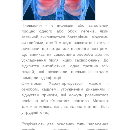
Пневмонія - є інфекція або запальний
процес одного або обох легенів, який
зазвичай викликається бактеріями, вірусами
чи грибами, але її можуть викликати і хімічні
речовини, що потрапили в легені з повітрям,
що виникає як самостійна хвороба або як
ускладнення після інших захворювань. До
відкриття антибіотиків, одна третина всіх
людей, які розвивали пневмонію згодом
померли від інфекції.
Симптоми. Характеризується жаром і
ознобом, кашлем, утрудненим диханням і
відчуттям тривоги, які можуть розвиватися
повільно або з'являтися раптово. Можливі
також стомлюваність, запалена гортань, біль
у грудній клітці.
Розрізняють два основних типи запалення
легенів - крупозне і осередкове