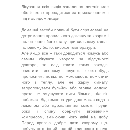
Лікування всіх видів запалення легенів має
обов'язково проводитися за призначенням і
під наглядом лікаря.
Домашні засоби повинні бути спрямовані на
дотримання правильного догляду за хворим і
полегшення його стану при сильному кашлі,
головному болю, високої температури.
Але якщо все ж таки доводиться чомусь або
самим лікувати хворого за відсутності
доктора, то слід вжити таких заходів:
очистити хворому шлунок яких-небудь
проносним, потім, по можливості, помістити
його в теплу, але не жарку кімнату,
запропонувати бульйон або гаряче молоко,
проте не змушувати пити більше, ніж він
побажає. Від температури допомагає вода з
лимоном або журавлинним соком. Груди,
боки і спину обернути зігріваючим
компресом, змінюючи його двічі на добу.
Перед кризою добре дати хворому що-
небудь потогінний: настій «липового цвіту»,