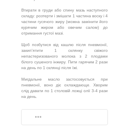
Втирати в груди або спину мазь наступного
складу: розтерти і змішати 1 частина воску і 4
частини гусячого жиру (можна замінити його
курячим жиром або овечим салом) до
отримання густої мазі.
Щоб позбутися від кашлю після пневмонії,
закип'ятити 1 склянку свіжого
непастеризованого молока з 2 плодами
білого сушеного інжиру. Пити гарячим 2 рази
на день по 1 склянці після їжі.
Мигдальне масло застосовується при
пневмонії, воно діє охлаждающе. Хворим
слід давати по 1 столовій ложці олії 3-4 рази
на день.
***