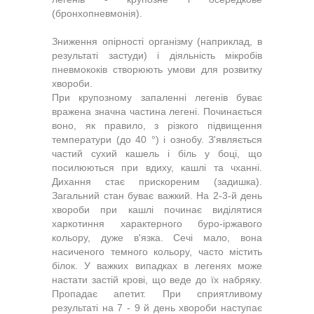
(бронхопневмонія).
Зниження опірності організму (наприклад, в
результаті застуди) і діяльність мікробів
пневмококів створюють умови для розвитку
хвороби.
При крупозному запаленні легенів буває
вражена значна частина легені. Починається
воно, як правило, з різкого підвищення
температури (до 40 °) і ознобу. З'являється
частий сухий кашель і біль у боці, що
посилюються при вдиху, кашлі та чханні.
Дихання стає прискореним (задишка).
Загальний стан буває важкий. На 2-3-й день
хвороби при кашлі починає виділятися
харкотиння характерного буро-іржавого
кольору, дуже в'язка. Сечі мало, вона
насиченого темного кольору, часто містить
білок. У важких випадках в легенях може
настати застій крові, що веде до їх набряку.
Пропадає апетит. При сприятливому
результаті на 7 - 9 й день хвороби наступає