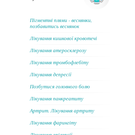
Пігментні плями - веснянки,
позбавитись веснянок
Лікування кишкової кровотечі
Лікування атеросклерозу
Лікування тромбофлебіту
Лікування депресії
Позбутися головного болю
Лікування панкреатиту
Артрит. Лікування артриту
Лікування фарингіту
Лікування епілепсії