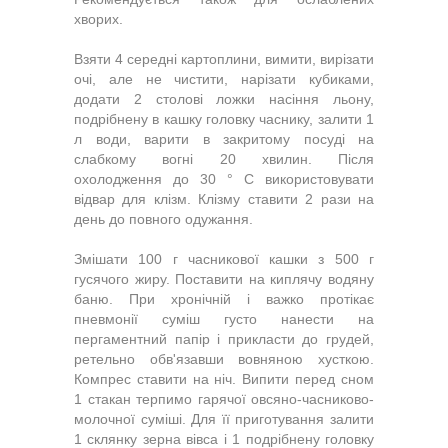
хворих.
Взяти 4 середні картоплини, вимити, вирізати
очі, але не чистити, нарізати кубиками,
додати 2 столові ложки насіння льону,
подрібнену в кашку головку часнику, залити 1
л води, варити в закритому посуді на
слабкому вогні 20 хвилин. Після
охолодження до 30 ° С використовувати
відвар для клізм. Клізму ставити 2 рази на
день до повного одужання.
Змішати 100 г часникової кашки з 500 г
гусячого жиру. Поставити на киплячу водяну
баню. При хронічній і важко протікає
пневмонії суміш густо нанести на
пергаментний папір і прикласти до грудей,
ретельно обв'язавши вовняною хусткою.
Компрес ставити на ніч. Випити перед сном
1 стакан терпимо гарячої овсяно-часниково-
молочної суміші. Для її приготування залити
1 склянку зерна вівса і 1 подрібнену головку