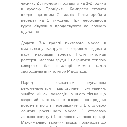
часнику 2 л молока і поставити на 1-2 години
в духовку. Процідити. Компреси ставити
щодня протягом 2 тижнів. Потім зробити
перерву на 1 тиждень. При необхідності
курси лікування продовжувати до повного
одужання.
Додати 3-4 краплі пихтового масла в
емальовану каструлю з окропом, вдихати
пару, накривши голову. Після інгаляції
розтерти маслом груди і накритися теплою
ковдрою. Для інгаляції можна також
застосовувати інгалятор Махольда.
Поряд з основним лікуванням
рекомендується картопляне укутування:
зшийте мішок, покладіть в нього тільки що
зварений картоплю в шкірці, попередньо
потовчіть його і перемішайте з 1 столовою
ложкою рослинного масла, 1 столовою
ложкою спирту і 1 столовою ложкою гірчиці.
Максимально гарячий мішок прикладіть до