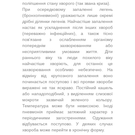
поліпшення стану хворого (так звана криза).
При осередковому запаленні легень
(бронхопневмонії) уражаються лише окремі
дрібні ділянки легенів. Найчастіше запалення
настає як ускладнення після інших хвороб
(переважно інфекційних), а також тісно
пов'язане з ослабленням організму
попереднім захворюванням або
несприятливими умовами життя. Діти
раннього віку та люди похилого віку
найчастіше хворіють, для останніх це
захворювання особливо небезпечно. На
відміну від крупозного запалення воно
починається поступово і всі прояви хвороби
виражені не так яскраво. Постійний кашель
або нападоподібний, з виділенням слизової
мокроти зазвичай зеленого кольору.
Температура може бути невисокою. Іноді
пневмонія приймає затяжний характер з
періодичними загостреннями. Одужання
відбувається поступово. У деяких случах
хвороба може перейти в хронічну форму.