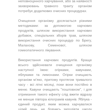
неповноцінного харчування, або за наявності
захворювань травного тракту організм
потребує додаткових очисних процедурах.
Очищення організму досягається різними
методиками: за допомогою харчових
продуктів, шляхом використання харчових
добавок, спеціальних зборів трав, шляхом
використання очисних процедур по Брегу,
Малахову, Семенової, шляхом
гомеопатичного лікування.
Використання харчових продуктів. Краще
всього здійснювати очищення організму
наступної їжею: огірками, кавунами,
яблуками та лимонами. Огірки очищають
організм м'яко, притому протягом тривалого
часу - всі літні місяці, поки вони постійно в
меню. Кавуни очищають "поштовхом", і для
отримання такого ефекту слід вжити відразу
не менше півтора кілограмів кавунів. Яблука -
єдиний продукт, яким можна харчуватися
цілий день, не боячись заподіяти шкоду