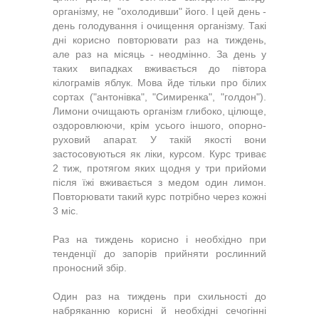
організму, не "охолодивши" його. І цей день -
день голодування і очищення організму. Такі
дні корисно повторювати раз на тиждень,
але раз на місяць - неодмінно. За день у
таких випадках вживається до півтора
кілограмів яблук. Мова йде тільки про білих
сортах ("антонівка", "Симиренка", "голдон").
Лимони очищають організм глибоко, цілюще,
оздоровлюючи, крім усього іншого, опорно-
руховий апарат. У такій якості вони
застосовуються як ліки, курсом. Курс триває
2 тиж, протягом яких щодня у три прийоми
після їжі вживається з медом один лимон.
Повторювати такий курс потрібно через кожні
3 міс.
Раз на тиждень корисно і необхідно при
тенденції до запорів прийняти рослинний
проносний збір.
Один раз на тиждень при схильності до
набряканню корисні й необхідні сечогінні