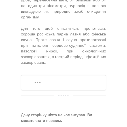
дров, перенесення ваги, біг ривками або біг
на один-три кілометри, турпохід з повною
викладкою як природне засіб очищення
організму.
Для того щоб очиститися, пропотівши,
хороша російська парна лазня або фінська
сауна. Проте лазня і сауна протипоказані
при патології серцево-судинної системи,
патології нирок, при онкологічних
захворюваннях, в гострий період інфекційних
захворювань.
***
Дану сторінку ніхто не коментував. Ви
можете стати першим.