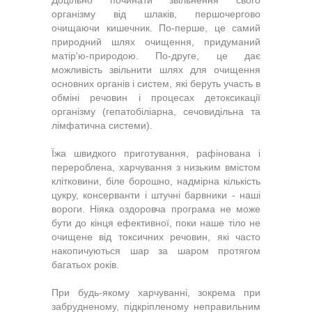
Доцільно починати звільнення свого
організму від шлаків, першочергово
очищаючи кишечник. По-перше, це самий
природний шлях очищення, придуманий
матір'ю-природою. По-друге, це дає
можливість звільнити шлях для очищення
основних органів і систем, які беруть участь в
обміні речовин і процесах детоксикації
організму (гепатобіліарна, сечовидільна та
лімфатична системи).
Їжа швидкого приготування, рафінована і
перероблена, харчування з низьким вмістом
клітковини, біле борошно, надмірна кількість
цукру, консерванти і штучні барвники - наші
вороги. Ніяка оздоровча програма не може
бути до кінця ефективної, поки наше тіло не
очищене від токсичних речовин, які часто
накопичуються шар за шаром протягом
багатьох років.
При будь-якому харчуванні, зокрема при
забрудненому, підкріпленому неправильним