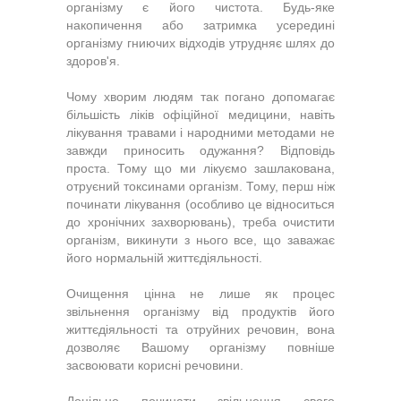
організму є його чистота. Будь-яке
накопичення або затримка усередині
організму гниючих відходів утрудняє шлях до
здоров'я.
Чому хворим людям так погано допомагає
більшість ліків офіційної медицини, навіть
лікування травами і народними методами не
завжди приносить одужання? Відповідь
проста. Тому що ми лікуємо зашлакована,
отруєний токсинами організм. Тому, перш ніж
починати лікування (особливо це відноситься
до хронічних захворювань), треба очистити
організм, викинути з нього все, що заважає
його нормальній життєдіяльності.
Очищення цінна не лише як процес
звільнення організму від продуктів його
життєдіяльності та отруйних речовин, вона
дозволяє Вашому організму повніше
засвоювати корисні речовини.