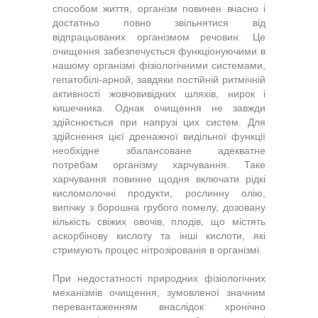
способом життя, організм повинен вчасно і
достатньо повно звільнятися від
відпрацьованих організмом речовин. Це
очищення забезпечується функціонуючими в
нашому організмі фізіологічними системами,
гепатобілі-арной, завдяки постійній ритмічній
активності жовчовивідних шляхів, нирок і
кишечника. Однак очищення не завжди
здійснюється при напрузі цих систем. Для
здійснення цієї дренажної видільної функції
необхідне збалансоване адекватне
потребам організму харчування. Таке
харчування повинне щодня включати рідкі
кисломолочні продукти, рослинну олію,
випічку з борошна грубого помелу, дозовану
кількість свіжих овочів, плодів, що містять
аскорбінову кислоту та інші кислоти, які
стримують процес нітрозірованія в організмі.
При недостатності природних фізіологічних
механізмів очищення, зумовленої значним
перевантаженням внаслідок хронічно