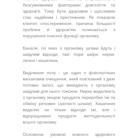
безсумнівними факторами довголіття та
здоров'я. Тому бути здоровим і щасливим
стає надійним і престижним. Як показали
клінічні спостереження, причина більшості
проблем зі здоров'ям починається з
порушення очисної функції організму.
Канали, по яких з організму шлаки йдуть і
шкідливі відходи, такі: пори шкіри, нирки,
легені і кишечник.
Виділення поту - це один з фізіологічних
механізмів очищення, який пов'язаний з дією
потових залоз, що викидають з організму
шкідливі для нього токсини. Нирки видаляють
з організму кінцеві продукти переробки їжі та
обміну речовин (азотисті шлаки). Кишечник
видаляє не тільки відходи їжі, але і
відпрацьовані продукти життєдіяльності
всього організму.
Основною умовою кожного здорового