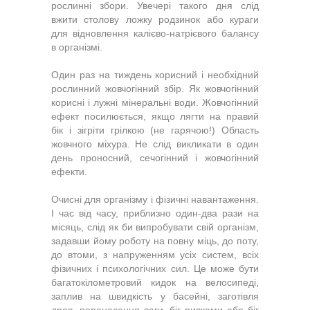
рослинні збори. Увечері такого дня слід
вжити столову ложку родзинок або кураги
для відновлення калієво-натрієвого балансу
в організмі.
Один раз на тиждень корисний і необхідний
рослинний жовчогінний збір. Як жовчогінний
корисні і лужні мінеральні води. Жовчогінний
ефект посилюється, якщо лягти на правий
бік і зігріти грілкою (не гарячою!) Область
жовчного міхура. Не слід викликати в один
день проносний, сечогінний і жовчогінний
ефекти.
Очисні для організму і фізичні навантаження.
І час від часу, приблизно один-два рази на
місяць, слід як би випробувати свій організм,
задавши йому роботу на повну міць, до поту,
до втоми, з напруженням усіх систем, всіх
фізичних і психологічних сил. Це може бути
багатокілометровий кидок на велосипеді,
заплив на швидкість у басейні, заготівля