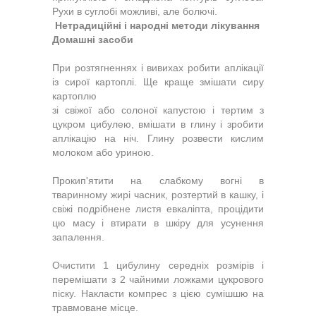
Рухи в суглобі можливі, але болючі.
Нетрадиційні і народні методи лікування
Домашні засоби
При розтягненнях і вивихах робити аплікації
із сирої картоплі. Ще краще змішати сиру
картоплю
зі свіжої або солоної капустою і тертим з
цукром цибулею, вмішати в глину і зробити
аплікацію на ніч. Глину розвести кислим
молоком або уриною.
Прокип'ятити на слабкому вогні в
тваринному жирі часник, розтертий в кашку, і
свіжі подрібнене листя евкаліпта, процідити
цю масу і втирати в шкіру для усунення
запалення.
Очистити 1 цибулину середніх розмірів і
перемішати з 2 чайними ложками цукрового
піску. Накласти компрес з цією сумішшю на
травмоване місце.