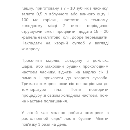
Кашку, приготовану з 7 - 10 зубчиків часнику,
залити 0,5 л яблучного або винного оцту і
100 мл горілки, настояти в темному,
холодному місці 2 тижні, періодично
струшуючи вміст, процідити, додати 15 - 20
крапель евкаліптової олії, добре перемішати.
Накладати на хворий суглоб у вигляді
компресу.
Просочити марлю, складену в декілька
шарів, або махровий рушник прохолодним
настоєм часнику, віджати на марлю сік 1
лимона і прикласти до хворого суглоба.
Тримати компрес, поки він не нагріється до
температури тіла. Потім повторити
процедуру зі свіжим холодним настоєм, поки
не настане полегшення.
У літній час молено робити компреси з
растолченной сирої листя бузини. Міняти
пов'язку 3 рази на день.