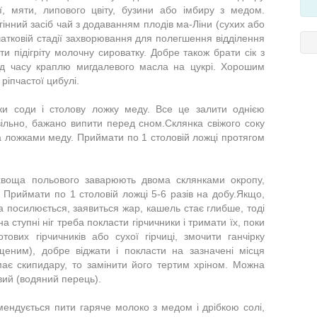
ії, мяти, липового цвіту, бузини або імбиру з медом.
інний засіб чай з додаванням плодів ма-Ліни (сухих або
атковій стадії захворювання для полегшення відділення
и підігріту молочну сироватку. Добре також брати сік з
від часу краплю мигдалевого масла на цукрі. Хорошим
ріпчастої цибулі.
жки соди і столову ложку меду. Все це залити однією
ільно, бажано випити перед сном.Склянка свіжого соку
ма ложками меду. Приймати по 1 столовій ложці протягом
хвоща польового заварюють двома склянками окропу,
 Приймати по 1 столовій ложці 5-6 разів на добу.Якщо,
а посилюється, заявиться жар, кашель стає глибше, тоді
а ступні ніг треба покласти гірчичники і тримати їх, поки
ових гірчичників або сухої гірчиці, змочити ганчірку
ним), добре віджати і покласти на зазначені місця
ає скипидару, то замінити його тертим хріном. Можна
вий (водяний перець).
ендується пити гаряче молоко з медом і дрібкою солі,