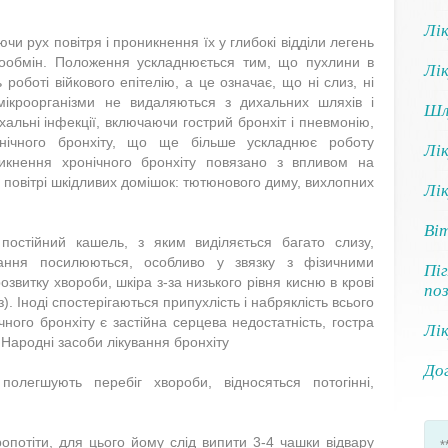
Лік
и рух повітря і проникнення їх у глибокі відділи легень
азообмін. Положення ускладнюється тим, що пухлини в
Лік
оботі війкового епітелію, а це означає, що ні слиз, ні
 мікроорганізми не видаляються з дихальних шляхів і
Шл
хальні інфекції, включаючи гострий бронхіт і пневмонію,
нічного бронхіту, що ще більше ускладнює роботу
Лік
икнення хронічного бронхіту повязано з впливом на
в повітрі шкідливих домішок: тютюнового диму, вихлопних
Лі
Віт
стійний кашель, з яким виділяється багато слизу,
хання посилюються, особливо у звязку з фізичними
Піг
витку хвороби, шкіра з-за низького рівня кисню в крові
по
з). Іноді спостерігаються припухлість і набряклість всього
ного бронхіту є застійна серцева недостатність, гостра
Лік
Народні засоби лікування бронхіту
До
олегшують перебіг хвороби, відносяться потогінні,
потіти, для цього йому слід випити 3-4 чашки відвару
*