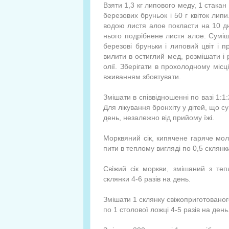
Взяти 1,3 кг липового меду, 1 стакан 
березових бруньок і 50 г квіток лип
водою листя алое покласти на 10 дн
нього подрібнене листя алое. Сумі
березові бруньки і липовий цвіт і 
вилити в остиглий мед, розмішати і
олії. Зберігати в прохолодному міс
вживанням збовтувати.
Змішати в співвідношенні по вазі 1:1:
Для лікування бронхіту у дітей, що 
день, незалежно від прийому їжі.
Морквяний сік, кипячене гаряче моло
пити в теплому вигляді по 0,5 склянки
Свіжий сік моркви, змішаний з те
склянки 4-6 разів на день.
Змішати 1 склянку свіжоприготовано
по 1 столової ложці 4-5 разів на день