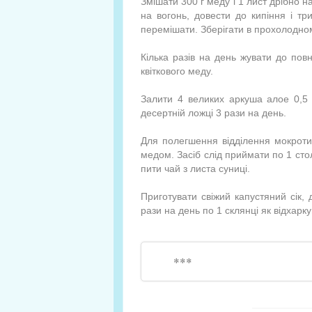
Змішати 300 г меду і 1 лист дрібно н
на вогонь, довести до кипіння і тр
перемішати. Зберігати в прохолодном
Кілька разів на день жувати до пов
квіткового меду.
Залити 4 великих аркуша алое 0,5 
десертній ложці 3 рази на день.
Для полегшення відділення мокроти
медом. Засіб слід приймати по 1 ст
пити чай з листа суниці.
Приготувати свіжий капустяний сік,
рази на день по 1 склянці як відхарку
***