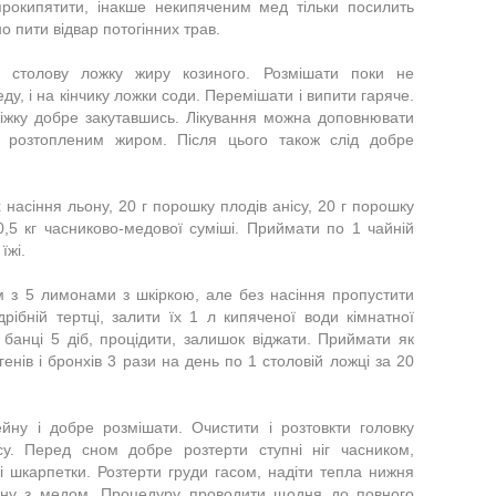
рокипятити, інакше некипяченим мед тільки посилить
о пити відвар потогінних трав.
и столову ложку жиру козиного. Розмішати поки не
у, і на кінчику ложки соди. Перемішати і випити гаряче.
ліжку добре закутавшись. Лікування можна доповнювати
ни розтопленим жиром. Після цього також слід добре
 насіння льону, 20 г порошку плодів анісу, 20 г порошку
,5 кг часниково-медової суміші. Приймати по 1 чайній
їжі.
м з 5 лимонами з шкіркою, але без насіння пропустити
ібній тертці, залити їх 1 л кипяченої води кімнатної
 банці 5 діб, процідити, залишок віджати. Приймати як
енів і бронхів 3 рази на день по 1 столовій ложці за 20
йну і добре розмішати. Очистити і розтовкти головку
су. Перед сном добре розтерти ступні ніг часником,
ні шкарпетки. Розтерти груди гасом, надіти тепла нижня
ейну з медом. Процедуру проводити щодня до повного