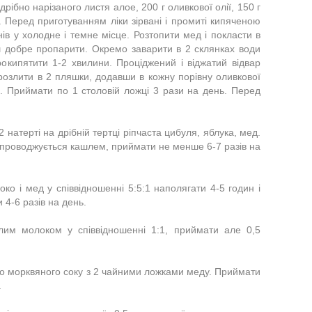
дрібно нарізаного листя алое, 200 г оливкової олії, 150 г
и. Перед приготуванням ліки зірвані і промиті кипяченою
ів у холодне і темне місце. Розтопити мед і покласти в
ш добре пропарити. Окремо заварити в 2 склянках води
прокипятити 1-2 хвилини. Проціджений і віджатий відвар
 розлити в 2 пляшки, додавши в кожну порівну оливкової
ці. Приймати по 1 столовій ложці 3 рази на день. Перед
2 натерті на дрібній тертці ріпчаста цибуля, яблука, мед.
супроводжується кашлем, приймати не менше 6-7 разів на
ко і мед у співвідношенні 5:5:1 наполягати 4-5 годин і
 4-6 разів на день.
плим молоком у співвідношенні 1:1, приймати але 0,5
го морквяного соку з 2 чайними ложками меду. Приймати
.