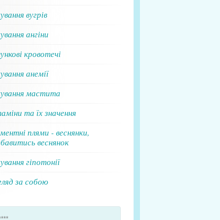
ування вугрів
ування ангіни
ункові кровотечі
ування анемії
кування мастита
аміни та їх значення
ментні плями - веснянки,
збавитись веснянок
ування гіпотонії
гляд за собою
****