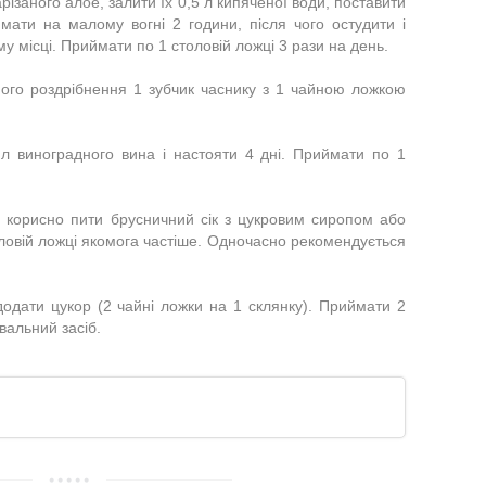
арізаного алое, залити їх 0,5 л кипяченої води, поставити
имати на малому вогні 2 години, після чого остудити і
у місці. Приймати по 1 столовій ложці 3 рази на день.
ного роздрібнення 1 зубчик часнику з 1 чайною ложкою
л виноградного вина і настояти 4 дні. Приймати по 1
 корисно пити брусничний сік з цукровим сиропом або
оловій ложці якомога частіше. Одночасно рекомендується
 додати цукор (2 чайні ложки на 1 склянку). Приймати 2
вальний засіб.