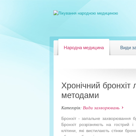
Народна медицина
Види з
Хронічний бронхіт 
методами
Види захворювань
Категорія:
Бронхіт - запальне захворювання б
Бронхіт розрізняють на гострий і
клітини, які вистилають стінки бро