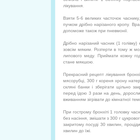
лікування.
Взяти 5-6 великих часточок часнику
пучком дрібно нарізаного кропу. Вран
допоможе також при пневмонії.
Дрібно нарізаний часник (1 голівку) 
зовсім мяким. Розтерти в тому ж мо
липового меду. Приймати кожну год
стане мякшою.
Прекрасний рецепт лікування бронхіт
мясорубці, 300 г кореня хрону натер
скляні банки і зберігати щільно за
перед їдою 3 рази на день, доросли
вживанням зігрівати до кімнатної те
При гострому бронхіті 1 головку час
без насіння, змішати з 300 г цукровог
закритому посуді 30 хвилин, процід
хвилин до їжі.