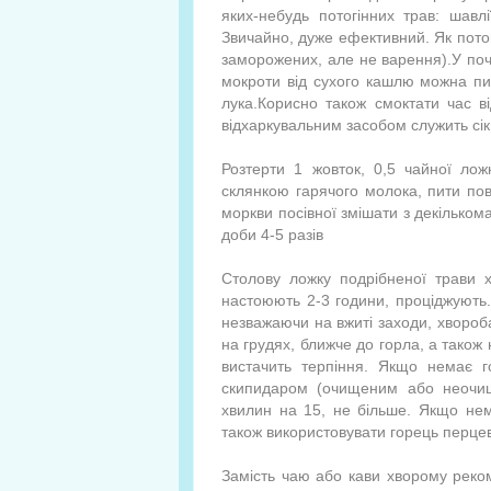
яких-небудь потогінних трав: шавл
Звичайно, дуже ефективний. Як потог
заморожених, але не варення).У поч
мокроти від сухого кашлю можна пит
лука.Корисно також смоктати час 
відхаркувальним засобом служить сік 
Розтерти 1 жовток, 0,5 чайної ло
склянкою гарячого молока, пити пов
моркви посівної змішати з декілько
доби 4-5 разів
Столову ложку подрібненої трави 
настоюють 2-3 години, проціджують.
незважаючи на вжиті заходи, хвороб
на грудях, ближче до горла, а також н
вистачить терпіння. Якщо немає гот
скипидаром (очищеним або неочище
хвилин на 15, не більше. Якщо нем
також використовувати горець перце
Замість чаю або кави хворому реком