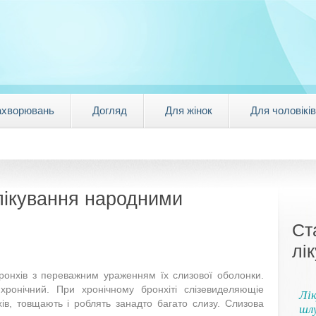
ахворювань
Догляд
Для жінок
Для чоловіків
лікування народними
Ст
лі
ронхів з переважним ураженням їх слизової оболонки.
 хронічний. При хронічному бронхіті слізевиделяющіе
Лік
нхів, товщають і роблять занадто багато слизу. Слизова
шл