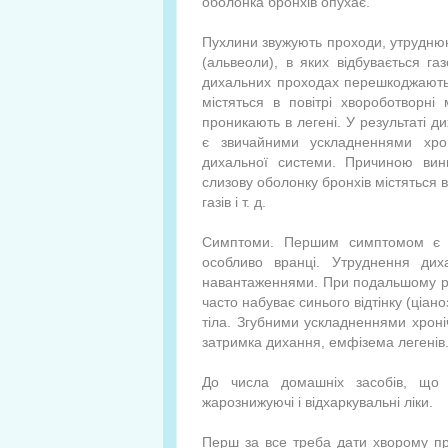
оболонка бронхів опухає.
Пухлини звужують проходи, утруднююч
(альвеоли), в яких відбувається г
дихальних проходах перешкоджають р
містяться в повітрі хвороботворні
проникають в легені. У результаті ди
є звичайними ускладненнями хро
дихальної системи. Причиною вин
слизову оболонку бронхів містяться 
газів і т. д.
Симптоми. Першим симптомом є по
особливо вранці. Утруднення ди
навантаженнями. При подальшому роз
часто набуває синього відтінку (ціано
тіла. Згубними ускладненнями хроніч
затримка дихання, емфізема легенів.
До числа домашніх засобів, що п
жарознижуючі і відхаркувальні ліки.
Перш за все треба дати хворому про