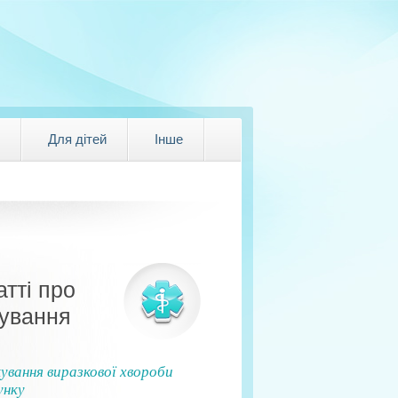
Для дітей
Інше
атті про
кування
ування виразкової хвороби
унку