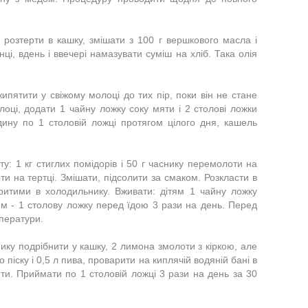
, розтерти в кашку, змішати з 100 г вершкового масла і
ці, вдень і ввечері намазувати суміш на хліб. Така олія
кипятити у свіжому молоці до тих пір, поки він не стане
лоці, додати 1 чайну ложку соку мяти і 2 столові ложки
ину по 1 столовій ложці протягом цілого дня, кашель
у: 1 кг стиглих помідорів і 50 г часнику перемолоти на
ти на тертці. Змішати, підсолити за смаком. Розкласти в
критими в холодильнику. Вживати: дітям 1 чайну ложку
м - 1 столову ложку перед їдою 3 рази на день. Перед
мператури.
нику подрібнити у кашку, 2 лимона змолоти з кіркою, але
о піску і 0,5 л пива, проварити на киплячій водяній бані в
ити. Приймати по 1 столовій ложці 3 рази на день за 30