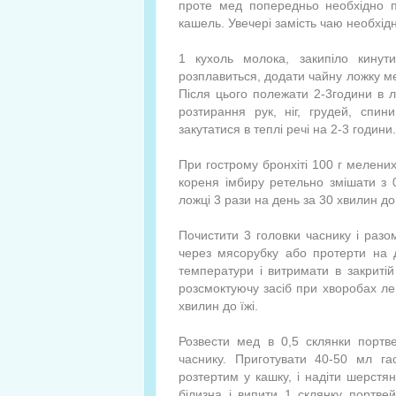
проте мед попередньо необхідно п
кашель. Увечері замість чаю необхідн
1 кухоль молока, закипіло кинут
розплавиться, додати чайну ложку мед
Після цього полежати 2-3години в 
розтирання рук, ніг, грудей, спи
закутатися в теплі речі на 2-3 години.
При гострому бронхіті 100 г мелених
кореня імбиру ретельно змішати з 0
ложці 3 рази на день за 30 хвилин до 
Почистити 3 головки часнику і разо
через мясорубку або протерти на др
температури і витримати в закритій
розсмоктуючу засіб при хворобах лег
хвилин до їжі.
Розвести мед в 0,5 склянки портве
часнику. Приготувати 40-50 мл га
розтертим у кашку, і надіти шерстя
білизна і випити 1 склянку портв