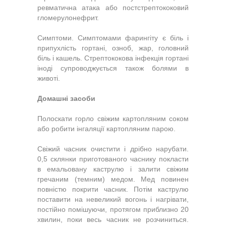
ревматична атака або постстрептококовий
гломерулонефрит.
Симптоми. Симптомами фарингіту є біль і
припухлість гортані, озноб, жар, головний
біль і кашель. Стрептококова інфекція гортані
іноді супроводжується також болями в
животі.
Домашні засоби
Полоскати горло свіжим картопляним соком
або робити інгаляції картопляним парою.
Свіжий часник очистити і дрібно нарубати.
0,5 склянки приготованого часнику покласти
в емальовану каструлю і залити свіжим
гречаним (темним) медом. Мед повинен
повністю покрити часник. Потім каструлю
поставити на невеликий вогонь і нагрівати,
постійно помішуючи, протягом приблизно 20
хвилин, поки весь часник не розчиниться.