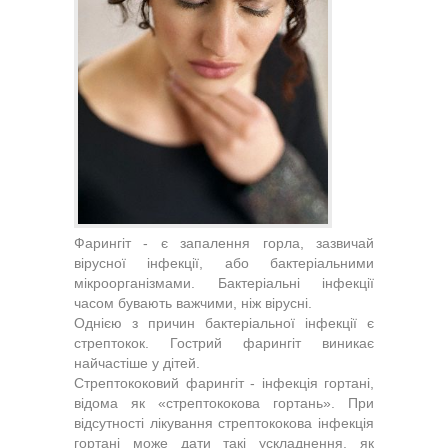
Фарингіт - є запалення горла, зазвичай
вірусної інфекції, або бактеріальними
мікроорганізмами. Бактеріальні інфекції
часом бувають важчими, ніж вірусні.
Однією з причин бактеріальної інфекції є
стрептокок. Гострий фарингіт виникає
найчастіше у дітей.
Стрептококовий фарингіт - інфекція гортані,
відома як «стрептококова гортань». При
відсутності лікування стрептококова інфекція
гортані може дати такі ускладнення, як