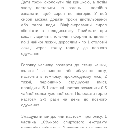
Дати трохи охолонути під кришкою, а потім
знову поставити на вогонь і постійно
заважати, щоб сироп не підгорів. У цей
сироп можна додати трохи дистильованої
або талої води. Відфільтрований сироп
зберігати в холодильнику. Приймати при
кашлі, ларингіті, тонзиліті і фарингіті: дітям -
по 1 чайної ложки, дорослим - по 1 столовій
ложці через кожну годину до повного
одужання.
Головку часнику розтерти до стану кашки,
залити 1 л винного або яблучного оцту,
настояти в темному, прохолодному місці 2
тижні, періодично струшуючи вміст,
процідити. В 1 склянці настою розчинити 0,5
чайної ложки кухонної солі. Полоскати горло
настоєм 2-3 рази на день до повного
одужання.
Змащувати мигдалини настоєм прополісу. 1
частина 10%-ного спиртового екстракту
прополісу змішати з 2 частинами гліцерину