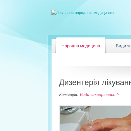
Народна медицина
Види з
Дизентерія лікува
Види захворювань
Категорія: