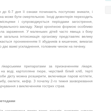
 до 6-7 дня її ознаки починають поступово зникати, і
она може бути смертельною. Іноді дизентерія переходить
місяцями і супроводжується періодами загострення,
ікувального закладу. Хворі хронічною формою особливо
ела зараження. У маленьких дітей часто явища з боку
 загальна інтоксикація організму представляє велику
кається проникненням її збудників в кишечник; вимагає
ко дає важкі ускладнення, головним чином на печінку.
я лікарськими препаратами за призначенням лікаря.
на воді, картопляне пюре, черствий білий хліб, терті
ороби дієту можна розширити, включивши парові котлети,
рибу, омлети, кефір. З початку 2-го тижня захворювання
арчування з виключенням гострих страв.
методами
ід насамперед вжити таких заходів: очистити шлунок