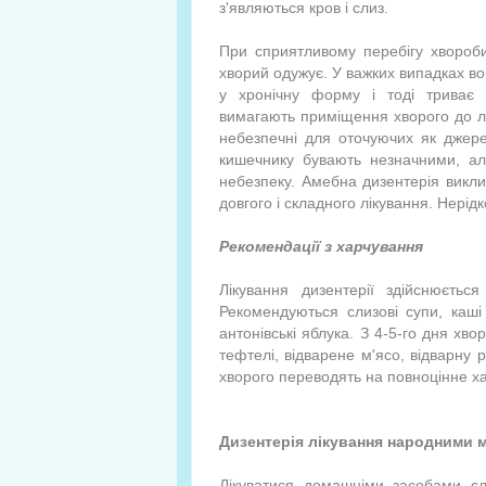
з'являються кров і слиз.
При сприятливому перебігу хвороби
хворий одужує. У важких випадках в
у хронічну форму і тоді триває 
вимагають приміщення хворого до л
небезпечні для оточуючих як джер
кишечнику бувають незначними, але
небезпеку. Амебна дизентерія викли
довгого і складного лікування. Нерід
Рекомендації з харчування
Лікування дизентерії здійснюєтьс
Рекомендуються слизові супи, каші 
антонівські яблука. З 4-5-го дня хв
тефтелі, відварене м'ясо, відварну 
хворого переводять на повноцінне х
Дизентерія лікування народними 
Лікуватися домашніми засобами сл