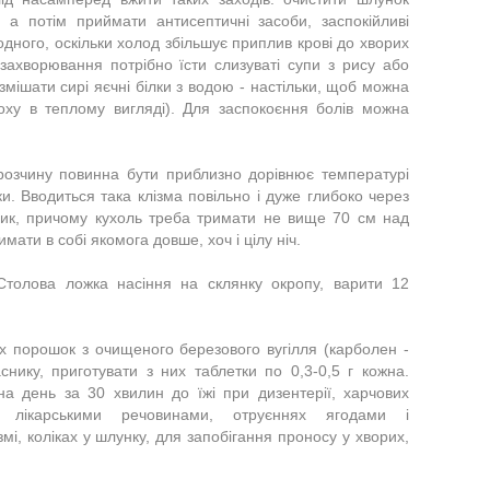
 а потім приймати антисептичні засоби, заспокійливі
дного, оскільки холод збільшує приплив крові до хворих
захворювання потрібно їсти слизуваті супи з рису або
змішати сирі яєчні білки з водою - настільки, щоб можна
роху в теплому вигляді). Для заспокоєння болів можна
розчину повинна бути приблизно дорівнює температурі
ки. Вводиться така клізма повільно і дуже глибоко через
ник, причому кухоль треба тримати не вище 70 см над
мати в собі якомога довше, хоч і цілу ніч.
 Столова ложка насіння на склянку окропу, варити 12
х порошок з очищеного березового вугілля (карболен -
нику, приготувати з них таблетки по 0,3-0,5 г кожна.
а день за 30 хвилин до їжі при дизентерії, харчових
ях лікарськими речовинами, отруєннях ягодами і
і, коліках у шлунку, для запобігання проносу у хворих,