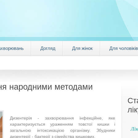
ахворювань
Догляд
Для жінок
Для чоловіків
ння народними методами
Ст
лі
Дизентерія - захворювання інфекційне, яке
характеризується ураженням товстої кишки і
Лік
загальною інтоксикацією організму. Збудники
дизентерії - бактерії з сімейства кишкових.