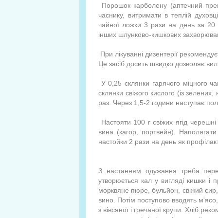
Порошок карболену (аптечний препа
часнику, витримати в теплій духовц
чайної ложки 3 рази на день за 20 -
інших шлунково-кишкових захворюва
При лікуванні дизентерії рекомендуєт
Це засіб досить швидко дозволяє вил
У 0,25 склянки гарячого міцного ча
склянки свіжого кислого (із зелених,
раз. Через 1,5-2 години наступає по
Настояти 100 г свіжих ягід черешні
вина (кагор, портвейн). Наполягати
настойки 2 рази на день як профілакт
З настанням одужання треба пере
утворюється кал у вигляді кишки і 
морквяне пюре, бульйон, свіжий сир,
вино. Потім поступово вводять м'ясо,
з вівсяної і гречаної крупи. Хліб ре