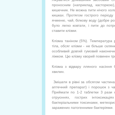
проносним (наприклад, касторкою),
кишечник. Не можна пити нічого холо
кишках. Протягом гострого періоду 
ячменю, чай, білкову воду (добре ро
було легко ковтати, і пити до пот
ставити клізми.
Клізма таніном (5%). Температура 
тіла, обсяг клізми - не більше склян
особливий довгий гумовий наконеч
ліжком. Цю клізму хворий повинен три
Клізма з відвару лляного насіння
хвилин.
Змішати в рівні за обсягом частина
аптечний препарат) і порошок з час
Приймати по 1-2 таблетки 3 рази н
отруєннях, гострих інтоксикаці
бактеріальними токсинами, метеоризм
заражених патогенними бактеріями.