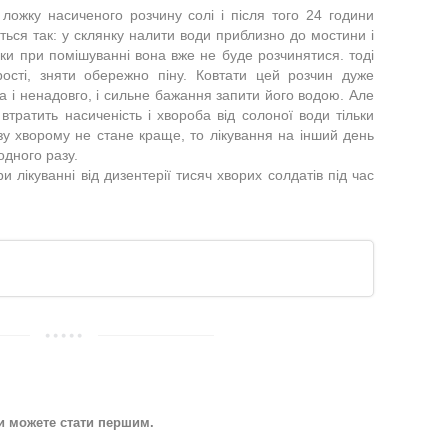
ложку насиченого розчину солі і після того 24 години
ується так: у склянку налити води приблизно до мостини і
поки при помішуванні вона вже не буде розчинятися. тоді
рості, зняти обережно піну. Ковтати цей розчин дуже
а і ненадовго, і сильне бажання запити його водою. Але
втратить насиченість і хвороба від солоної води тільки
у хворому не стане краще, то лікування на інший день
одного разу.
 лікуванні від дизентерії тисяч хворих солдатів під час
Ви можете стати першим.