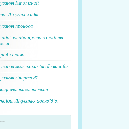
ування Імпотенції
ти. Лікування афт
кування проноса
родні засоби проти випадіння
осся
ороби спини
кування жовчнокам'яної хвороби
ування гіпертонії
ющі властивості лазні
ноїди. Лікування аденоїдів.
****