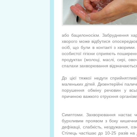
або бацилоносієм. Забруднення хар
хворого може відбутися опосередко
осіб, що були в контакті з хворими
особистої гігієни сприяють поширен
продуктах (молоці, маслі, сирі, ово
спалахи захворювання відзначаються 
До цієї тяжкої недуги сприйнятлив
маленьких дітей. Дизентерійні пали
порушення обміну речовин у всьо
причиною важкого отруєння організм
Симптоми. Захворювання настає че
бурхливим проявом з боку кишечни
дефікаціі, слабкість, нездужання, 
Стілець частішає до 10-25 разів на