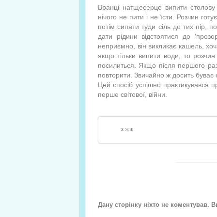
Вранці натщесерце випити столову 
нічого не пити і не їсти. Розчин гот
потім сипати туди сіль до тих пір, 
дати рідини відстоятися до 'прозо
неприємно, він викликає кашель, хоч
якщо тільки випити води, то розчин 
посилиться. Якщо після першого раз
повторити. Звичайно ж досить буває 
Цей спосіб успішно практикувався при
перше світової, війни.
***
Дану сторінку ніхто не коментував. 