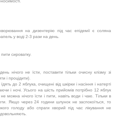
еносимості.
ворювання на дизентерію під час епідемії є соляна
рапель у воді 2-3 рази на день.
 пити сироватку.
ень нічого не їсти, поставити тільки очисну клізму зі
и і процідити).
їдять до 2 яблука, очищені від шкірки і насіння і натерті
аючи і ночі. Усього на шість прийомів потрібно 12 яблук
е можна нічого їсти і пити, навіть води і чаю. Тільки в
ети. Якщо через 24 години шлунок не заспокоїться, то
якого голоду або спраги хворий під час лікування не
задовольняють.