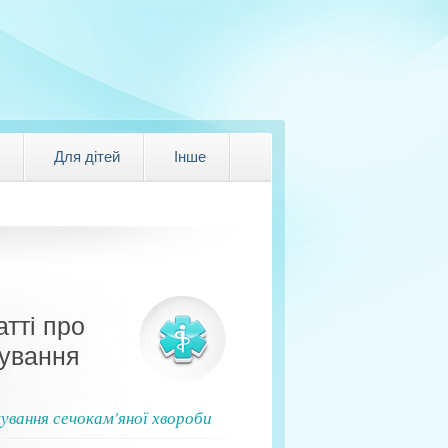
Для дітей
Інше
атті про
кування
ування сечокам'яної хвороби