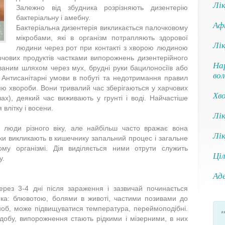
Лік
Залежно від збудника розрізняють дизентерію
бактеріальну і амебну.
Аф
Бактеріальна дизентерія викликається палочковому
мікробами, які в організм потрапляють здорової
Лі
людини через рот при контакті з хворою людиною
чових продуктів частками випорожнень дизентерійного
На
ваним шляхом через мух, брудні руки бацилоносіїв або
вол
. Антисанітарні умови в побуті та недотримання правил
ню хвороби. Вони тривалий час зберігаються у харчових
Хв
чах), деякий час виживають у грунті і воді. Найчастіше
влітку і восени.
Лі
і люди різного віку, але найбільш часто вражає вона
Лік
чки викликають в кишечнику запальний процес і загальне
му організмі. Дія виділяється ними отрути служить
Ціл
у.
Аде
рез 3-4 дні після зараження і зазвичай починається
ка: блювотою, болями в животі, частими позивами до
озноб, може підвищуватися температура, переймоподібні.
*
 добу, випорожнення стають рідкими і мізерними, в них