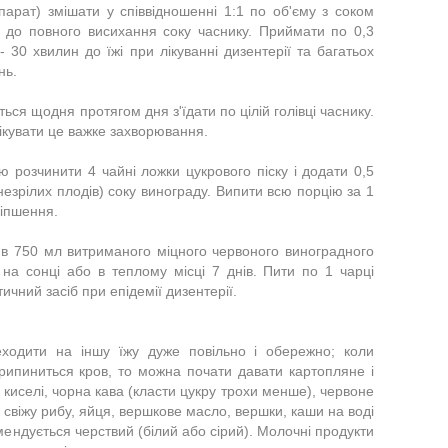
рат) змішати у співвідношенні 1:1 по об'єму з соком
і до повного висихання соку часнику. Приймати по 0,3
 30 хвилин до їжі при лікуванні дизентерії та багатьох
нь.
ься щодня протягом дня з'їдати по цілій голівці часнику.
ікувати це важке захворювання.
ю розчинити 4 чайні ложки цукрового піску і додати 0,5
 незрілих плодів) соку винограду. Випити всю порцію за 1
ліпшення.
 в 750 мл витриманого міцного червоного виноградного
 на сонці або в теплому місці 7 днів. Пити по 1 чарці
ичний засіб при епідемії дизентерії.
ходити на іншу їжу дуже повільно і обережно; коли
припиниться кров, то можна почати давати картопляне і
 киселі, чорна кава (класти цукру трохи менше), червоне
 свіжу рибу, яйця, вершкове масло, вершки, каши на воді
комендується черствий (білий або сірий). Молочні продукти