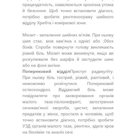
працездатність, навалю­ються хронічна утома
й безсоння. Щоб точно встановити діагноз,
потрібно зро­бити рентгенограму шийного
відділу Хребта і коміркової зони.
Міозит - запалення шийних м'язів. При ньому
шия стає, мов кам'яна з однієї або ;0бох
боків. Спроби повернути голову вик­ликають
різкий біль. Міозит може виник­нути, якщо ви
розгулювали без шарфа й застудили шию
або на фоні ангіни.
Поперековий відділ
Приступ радикуліту.
При ньому біль гострий, різкий, раптовий, і
неможливо розігнутися. Поперековий
остеохо­ндроз. Віддаючий біль може
повідомляти про захворювання органів
малого таза:пієлонефриті, загострення
сечокам'яної хвороби, цистит, запалення
придатків у жінок, простати в чоловіків, щоб
точно встановити діагноз, потрібно зробити
УЗД органів малого таза, рентген, здати кров
на біохімію та аналіз сечі.