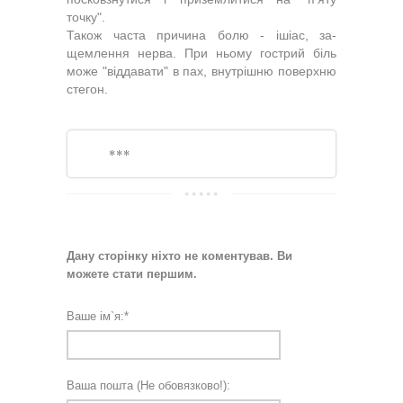
точку".
Також часта причина болю - ішіас, за­
щемлення нерва. При ньому гострий біль
може "віддавати" в пах, внутрішню пове­рхню
стегон.
***
Дану сторінку ніхто не коментував. Ви
можете стати першим.
Ваше ім`я:
*
Ваша пошта (Не обовязково!):