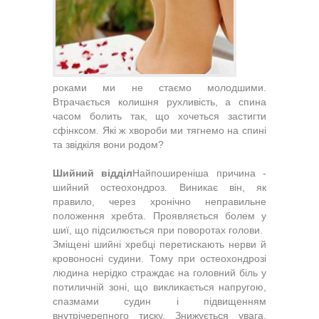
роками ми не стаємо мо­лодшими.
Втрачається колишня рух­ливість, а спина
часом болить так, що хочеться застигти
сфінксом. Які ж хвороби ми тягнемо на спині
та звідкіля вони родом?
Шийний відділ
Найпоширеніша причина -
шийний ос­теохондроз. Виникає він, як
правило, че­рез хронічно неправильне
положення хребта. Проявляється болем у
шиї, що підсилюється при поворотах голови.
Зміщені шийні хребці перетискають нерви й
кровоносні судини. Тому при ос­теохондрозі
людина нерідко страждає на головний біль у
потиличній зоні, що вик­ликається напругою,
спазмами судин і підвищенням
внутрічерепного тиску. Зни­жується увага,