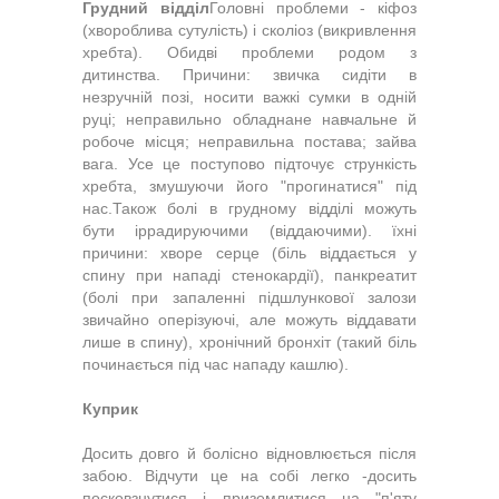
Грудний відділ
Головні проблеми - кіфоз
(хвороблива сутулість) і сколіоз (викривлення
хребта). Обидві проблеми родом з
дитинства. Причини: звичка сидіти в
незручній позі, носити важкі сумки в одній
руці; непра­вильно обладнане навчальне й
робоче місця; неправильна постава; зайва
вага. Усе це поступово підточує стрункість
хребта, змушуючи його "прогинатися" під
нас.Також болі в грудному відділі можуть
бути іррадируючими (віддаючими). їхні
причини: хворе серце (біль віддається у
спину при нападі стенокардії), панкреа­тит
(болі при запаленні підшлункової за­лози
звичайно оперізуючі, але можуть віддавати
лише в спину), хронічний бронхіт (такий біль
починається під час нападу кашлю).
Куприк
Досить довго й болісно відновлюється після
забою. Відчути це на собі легко -досить
посковзнутися і приземлитися на "п'яту