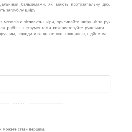
ціальними бальзамами, які мають протизапальну дію,
ть загрубілу шкіру
мозолів є пітли­вість шкіри, присипайте шкі­ру ніг та рук
ля робіт з інструментами використовуй­те рукавички —
и зруч­ним, підходити за довжиною, товщиною, підйомом.
Ви можете стати першим.