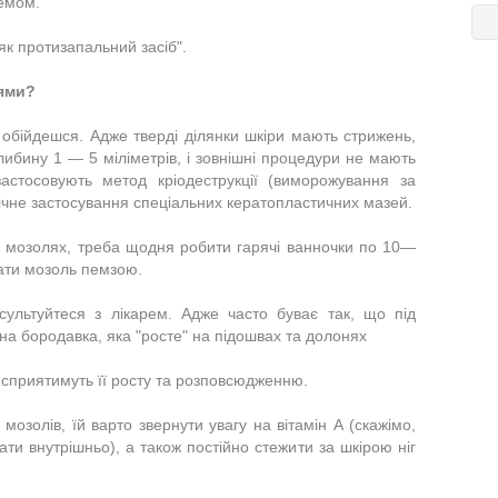
ремом.
як протизапальний засіб".
ями?
бійдешся. Адже тверді ділянки шкіри мають стри­жень,
либину 1 — 5 міліметрів, і зовнішні проце­дури не мають
астосовують метод кріодеструкції (виморо­жування за
ічне застосу­вання спеціальних кератопластичних мазей.
 мозолях, треба що­дня робити гарячі ванночки по 10—
рати мозоль пемзою.
сультуйтеся з лікарем. Адже часто буває так, що під
а бородавка, яка "ро­сте" на підошвах та долонях
 сприятимуть її росту та розповсюдженню.
озолів, їй варто звернути увагу на вітамін А (скажімо,
ати внут­рішньо), а також постійно стежити за шкірою ніг