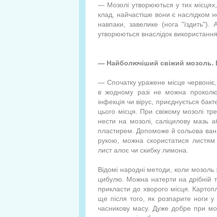
— Мозолі утворюються у тих місцях,
клад, найчастіше вони є на­слідком н
навпаки, завелике (нога "їздить"). 
утворюються внаслідок використання 
— Найболючіший свіжий мо­золь. Щ
— Спочатку уражене місце червоніє, 
в жодному разі не можна проколюв
інфекція чи вірус, приєднується бакт
цього місця. При свіжому мозолі тре
нести на мозолі, саліцилову мазь а
пластирем. Допоможе й со­льова ван
рукою, можна скористати­ся листям
лист алоє чи скибку ли­мона.
Відомі народні методи, коли мозоль
цибулю. Можна натер­ти на дрібній т
прикласти до хво­рого місця. Картопл
ще після того, як розпарите ноги у
часникову масу. Дуже добре при мо