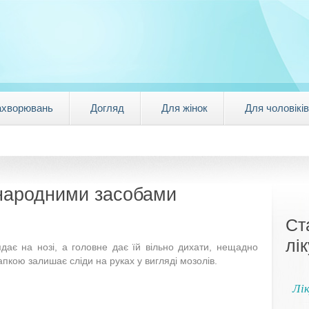
ахворювань
Догляд
Для жінок
Для чоловіків
 народними засобами
Ст
лі
лядає на нозі, а головне дає їй вільно дихати, нещадно
апкою залишає сліди на руках у вигляді мозолів.
Лік