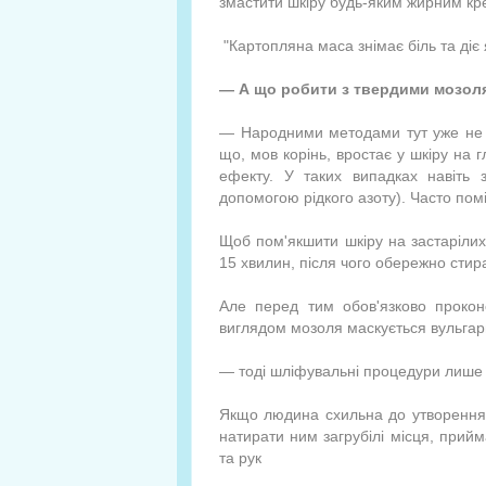
змасти­ти шкіру будь-яким жирним к
"Картопляна маса знімає біль та діє 
— А що робити з твердими мозол
— Народними методами тут уже не о
що, мов корінь, вростає у шкіру на г
ефекту. У таких випадках навіть з
допомогою рідкого азоту). Часто пом
Щоб пом'якшити шкіру на застарілих
15 хвилин, після чого обе­режно сти
Але перед тим обов'язково прокон
виглядом мозоля маскується вульгарн
— тоді шліфувальні процеду­ри лише
Якщо людина схильна до утворення м
натирати ним за­грубілі місця, прийм
та рук