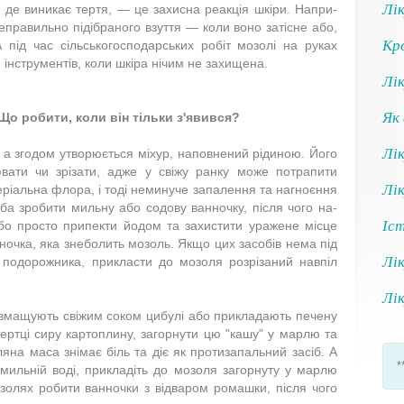
Лік
 де виникає тертя, — це захисна реакція шкіри. Напри­
еправильно підібра­ного взуття — коли воно за­тісне або,
Кро
А під час сіль­ськогосподарських робіт мо­золі на руках
інс­трументів, коли шкіра нічим не захищена.
Лік
Як 
о робити, коли він тільки з'явився?
Лік
а згодом утворюєть­ся міхур, наповнений ріди­ною. Його
ати чи зрі­зати, адже у свіжу ранку може потрапити
Лі
еріальна флора, і тоді неминуче запа­лення та нагноєння
ба зробити мильну або со­дову ванночку, після чого на­
Іс
бо просто припекти йо­дом та захистити уражене міс­це
ночка, яка знеболить мозоль. Якщо цих засобів нема під
Лік
 подорожника, при­класти до мозоля розрізаний навпіл
Лі
 змащують свіжим со­ком цибулі або прикладають печену
ертці сиру кар­топлину, загорнути цю "кашу" у марлю та
яна маса знімає біль та діє як протиза­пальний засіб. А
*
 мильній воді, прикладіть до мозоля за­горнуту у марлю
золях робити ванночки з відваром ромашки, після чого