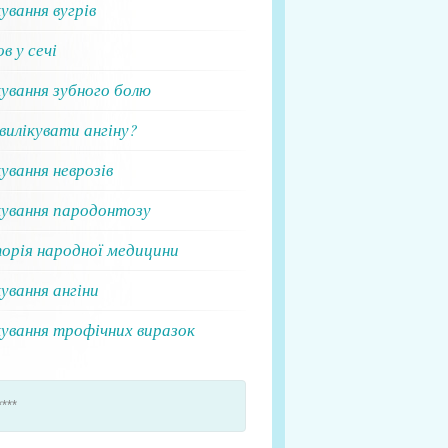
ування вугрів
в у сечі
ування зубного болю
вилікувати ангіну?
ування неврозів
кування пародонтозу
торія народної медицини
ування ангіни
кування трофічних виразок
****