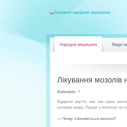
Народна медицина
Види з
Лікування мозолів
Категорія:
Відкрите взуття, яке так гарно виг
натирає шкіру. Праця з лопатою чи с
— Чому з'являються мозолі?