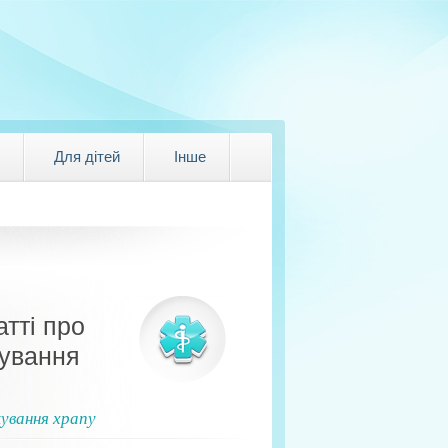
Для дітей
Інше
атті про
кування
ування храпу