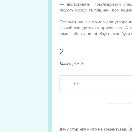
— зволожувати, пом'якшува­ти спе
лікують мозолі та тріщини, пом'якшую
Оскільки однією з умов для утворення 
звичайною дитя­чою присипкою. А д
гумові або тка­нинні. Взуття має бут
2
Категорія:
***
Дану сторінку ніхто не коментував. 